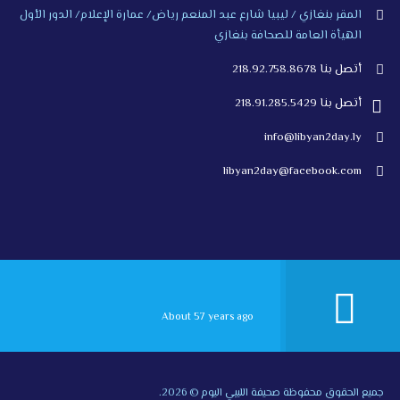
المقر بنغازي / ليبيا شارع عبد المنعم رياض/ عمارة الإعلام/ الدور الأول
الهيأة العامة للصحافة بنغازي
أتصل بنا 218.92.758.8678
أتصل بنا 218.91.285.5429
info@libyan2day.ly
libyan2day@facebook.com
About 57 years ago
جميع الحقوق محفوظة صحيفة الليبي اليوم © 2026.