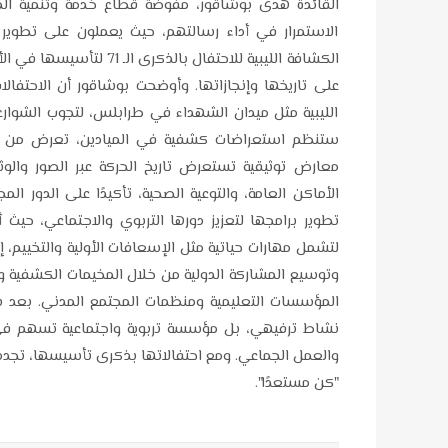
القائدة هدى بوشاقور، مفوضة قطاع خدمة وتنمية المج
الاستمرار في أداء رسالتهم، حيث يعملون على تطوير
على تاريخها وإنجازاتها. وأوضحت بوشاقور أن الاحتفا
الليبية مثل ميدان الشهداء في طرابلس، لتجوب الشوارع 
ستنظم استعراضات كشفية في الميادين، تعرض من خلا
معارض توثيقية تستعرض تاريخ الحركة عبر الصور والو
الأماكن العامة، والتوعية الصحية، تأكيدًا على الدور ال
تطوير برامجها لتعزيز دورها التربوي والاجتماعي، حي
لتشمل مهارات حياتية مثل الإسعافات الأولية والتخييم، إضا
وتوسيع المشاركة الدولية من خلال المخيمات الكشفية والم
المؤسسات التعليمية ومنظمات المجتمع المدني. بعد سب
نشاط ترفيهي، بل مؤسسة تربوية واجتماعية تسهم في ب
والعمل الجماعي. ومع احتفالاتها بذكرى تأسيسها، تجدد 
"كن مستعدًا".