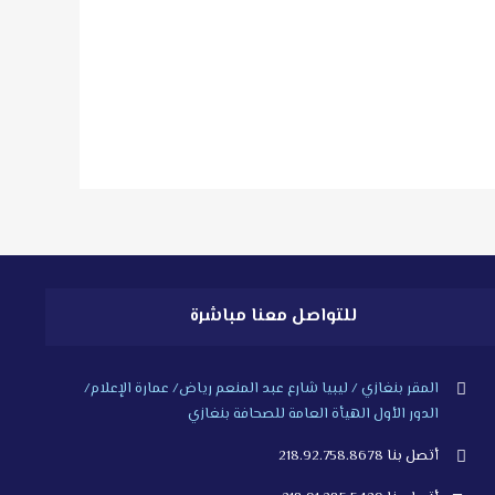
للتواصل معنا مباشرة
المقر بنغازي / ليبيا شارع عبد المنعم رياض/ عمارة الإعلام/
الدور الأول الهيأة العامة للصحافة بنغازي
أتصل بنا 218.92.758.8678