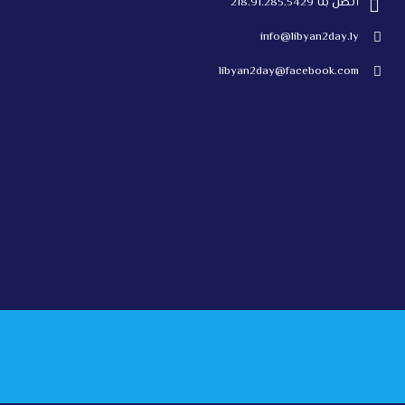
أتصل بنا 218.91.285.5429
info@libyan2day.ly
libyan2day@facebook.com