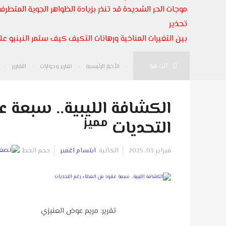
موجات الحر الشديدة قد تنذر بزيادة الظواهر الجوية المتطرفة
تحذير
بين التغيرات المناخية ورهانات التكيف كيف ستمر النينيو على
أنت هنا:
الأخبار الرئيسية
تقارير وحوارات
التقارير
الكشافة الليبية.. سبعة 
مميز
التحديات
فبراير 03, 2025
الكاتبة
ابتسام اغفير
حجم الخط
تقرير: مريم عوض العنيزي