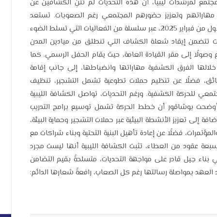
تمع لمرشدات ليبيا، أن هذه التحديات لم تثنِ الكشافين عن
 مهاراتهم وتعزيز حضورهم المجتمعي رغم الصعوبات. تستعد
الكشافة الليبية للاحتفال بالذكرى الـ 71 لتأسيسها في الأول من فبراير 2025، عبر سلسلة من الفعاليات التي تسلط الضوء
لات تتضمن إيقاد شعلة الكشاف التي تنطلق من ميادين المدن
وصولًا إلى مقر القيادة العامة، حيث يقام الحفل الرسمي. كما
لها الفرق الكشفية مهاراتها وانضباطها، إلى جانب إقامة
ثائق، فضلًا عن تنظيم حملات تطوعية تشمل التشجير، تنظيف
مجتمعي للحركة الكشفية. ورغم التحديات، تواصل الكشافة الليبية
ث أوضحت بوشاقور أن خطط الحركة تشمل توسيع برامج التدريب
فة إلى تعزيز الأنشطة البيئية عبر حملات التشجير وحماية البيئة،
ؤتمرات، فضلًا عن إعادة تأهيل البنية التحتية وبناء شراكات مع
عة عقود من العطاء، تثبت الكشافة الليبية أنها ليست مجرد
ناء جيل قادر على مواجهة التحديات، متسلحةً بقيم التضامن
العهد بمواصلة رسالتها رغم كل الصعاب، رافعةً شعارها الدائم: