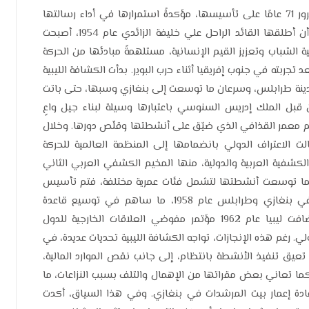
تحتفي الحركة العامة للكشافة والمرشدات في ليبيا بمرور 71 عامًا على تأسيسها، مؤكدةً استمرارها في أداء رسالتها
التربوية والاجتماعية رغم التحديات التي تواجهها. فمنذ أن أطلقها القائد الراحل علي خليفة الزائدي عام 1954، أصبحت
ة الشباب وتعزيز القيم الإنسانية، مستلهمةً مبادئها من الحركة
تجربته في جنوب إفريقيا أثناء حرب البوير. بدأت الكشافة الليبية
ي خليفة الزائدي بمدينة طرابلس، وسرعان ما توسعت إلى بنغازي وسبها، حتى باتت
 قبل الملك إدريس السنوسي باعتبارها وسيلة لبناء جيل واعٍ
م معمر القذافي الذي ضيّق على أنشطتها وقلّص دورها. وخلال
الت الاعتراف الدولي بانضمامها إلى المنظمة العالمية للحركة
لمخيمات الكشفية العربية والدولية، منها المخيم الكشفي العربي الثاني
لمركز الأول. كما توسعت أنشطتها لتشمل فئات عمرية مختلفة، فتم تأسيس
فرق الأشبال عام 1957، وإنشاء أول فرق للمرشدات في بنغازي وطرابلس عام 1958، ما ساهم في توسيع قاعدة
المشاركة. ولم يقتصر نشاطها على الداخل، بل استضافت ليبيا عام 1962 مؤتمر مفوضي العلاقات الخارجية للدول
. رغم هذه الإنجازات، تواجه الكشافة الليبية تحديات عديدة، في
 تعيق تنفيذ الأنشطة بانتظام، إلى جانب نقص الموارد المالية،
 كما تعاني بعض مقراتها من الإهمال والتلف بسبب النزاعات، ما
ادة إعمار بيت المرشدات في بنغازي. وفي هذا السياق، أكدت