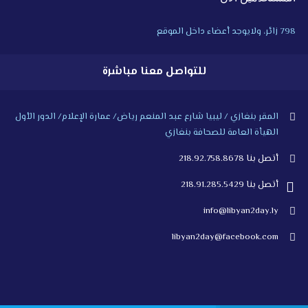
798 زائر، ولايوجد أعضاء داخل الموقع
للتواصل معنا مباشرة
المقر بنغازي / ليبيا شارع عبد المنعم رياض/ عمارة الإعلام/ الدور الأول
الهيأة العامة للصحافة بنغازي
أتصل بنا 218.92.758.8678
أتصل بنا 218.91.285.5429
info@libyan2day.ly
libyan2day@facebook.com