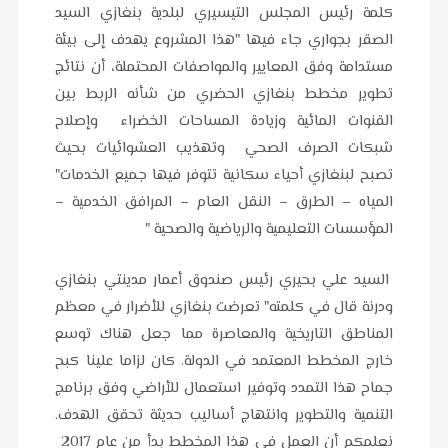
كلمة رئيس المجلس التيسيري لبلدية بنغازي السيد
الصقر بجواري جاء فيها "هذا المشروع يهدف إلى بيئة
مستدامة وفق المعايير والمواصفات المحتملة، أن نتائج
تطوير مخطط بنغازي الحضري من شأنه الربط بين
القنوات المائية وزيادة المساحات الخضراء وإصلاح
شبكات الصرف الصحي وتهذيب العشوائيات بحيث
تصبح لبنغازي أحياء سكانية تتوفر فيها جميع الخدمات"
المياه – الطرق – النقل العام – المرافق الخدمية –
المؤسسات التعليمية والرياضية والصحية "
السيد علي بحيري رئيس صندوق أعمار مدينتي بنغازي
ودرنة قال في كلمته" تعرضت بنغازي للأضرار في معظم
المناطق التاريخية والمعاصرة مما جعل هناك توسع
خارج المخطط المعتمد في الدولة. كان لزاما علينا كبح
جماح هذا التمدد وتوفير استعمال للأراضي وفق برنامج
التنمية والتطوير وانتهاج أساليب حديثة تحقق الهدف.
نعلمكم أن العمل في هذا المخطط بدأ من عام 2017