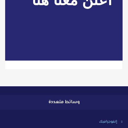
+218.91.285.5429
info@libyan2day.ly
libyan2day@facebook.com
read more
وسائط متعددة
إنفوجرافيك