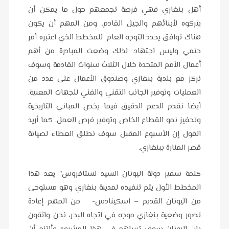
أهل بنغازي فهي فرصة تجمعهم حول ما يمكن أن
يتركوه لأبنائهم والجيل القادم. ومن المهم أن يكون
هناك توافق يحدد التوجه العام للمخطط الذي اعتبره أمر
حتمي وليس اجتهاد. لذلك وضعت المبادرة من أهم
أعمال الأمم المتحدة خلال الثلاث سنوات القادمة وسوف
نركز مع بلدية بنغازي وصندوق الأعمال على عدد من
العمليات وتوفير الجانب التقني والفني للجهات المعنية.
أيضا نقدم الدعم الدقيق فيما يخص المباني التاريخية
وتحفيز نمو القطاع الخاص وتوفير فرص العمل. كما أريد
القول إن الأسبوع المقبل سوف نطلق العطاء لصيانة
قصر المنارة ببنغازي.
كلمة سفير دولة اليونان السيد لستافروس" يعد هذا
المخطط الأول يتم تنفيذه لمدينة بنغازي وهو مستوحى
من اليونان القديم – اسكينادس- من المهم إعادة
تصور وضعية بنغازي موجه في اتجاه البحر، نحن واثقون