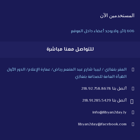
المستخدمين الآن
606 زائر، ولايوجد أعضاء داخل الموقع
للتواصل معنا مباشرة
المقر بنغازي / ليبيا شارع عبد المنعم رياض/ عمارة الإعلام/ الدور الأول
الهيأة العامة للصحافة بنغازي
أتصل بنا 218.92.758.8678
أتصل بنا 218.91.285.5429
info@libyan2day.ly
libyan2day@facebook.com