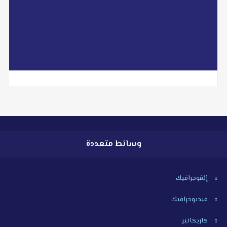
libyan2day@facebook.com
read more
وسائط متعددة
إنفوجرافيك
فيديوجرافيك
كاريكاتير