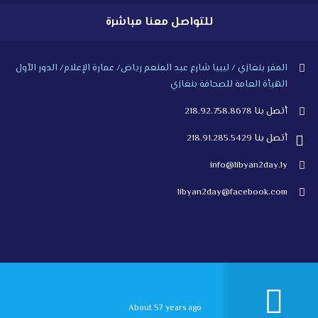
للتواصل معنا مباشرة
المقر بنغازي / ليبيا شارع عبد المنعم رياض/ عمارة الإعلام/ الدور الأول
الهيأة العامة للصحافة بنغازي
أتصل بنا 218.92.758.8678
أتصل بنا 218.91.285.5429
info@libyan2day.ly
libyan2day@facebook.com
About 57 years ago