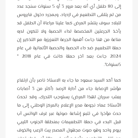
إلى 80 طفل أي أنه بعد مرور 3 أو 5 سنوات سنجد عدد
من لم يتلقى التطعيم في ازدياد، وبمجرد دخول فايروس
للبلاد سوف ينتشر المرض كما علينا مراعاة أن الطفل قد
يأخذ الجرعتين المخصصة لداء الحصبة ولا تتكون لديه
مناعة من هنا جاءت أهمية الجرعة التعزيزية مع التذكير إن
حملة التطعيم ضد داء الحصبة والحصبة الألمانية في عام
2024 جاءت بعد آخر حملة كانت في عام 2018 "
5سنوات".
كما أكد السيد سعود ما جاء به الاستاذ ناصر بأن ارتفاع
مؤشر الإصابة جاء من أدارة الرصد (أكثر من 3 أصابات
يعتب سريان لهذا المرض) يستوجب التحرك، وقد تحدث
الأستاذ عماد نجومة مدير الإعلام بالمركز الوطني إلى ما
حدث مؤخرا في تتبع إشاعة صوتية عبر غرف الواتس آب
قبل البدء في حملة التطعيمات بمنطقة الجنوب الليبي
بيوم واحد وهو صوت مجهول المصدر يبث الرعب والخوف