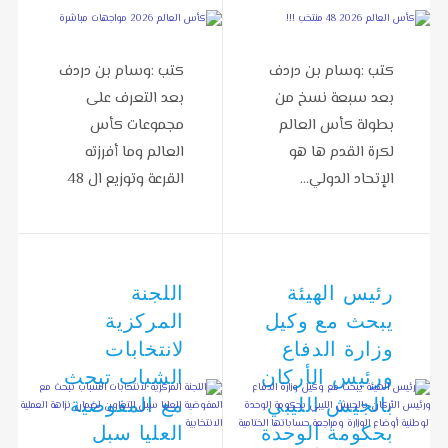
كتب :وسام بن دردف
كتب :وسام بن دردف
بعد سبعة نسخ من
بعد التعرف على
بطولة كأس العالم
مجموعات كأس
لكرة القدم ها هو
العالم وما أفرزته
الإتحاد الدولي…
القرعة وتوزيع ال 48
منتخب…
رئيس الهيئة
اللجنة
يبحث مع وكيل
المركزية
وزارة الدفاع
لانتخابات
ورئيس الأركان
الشباب تبحث
بالجيش الليبي
مع المفوضية
بحكومة الوحدة
العليا سبل