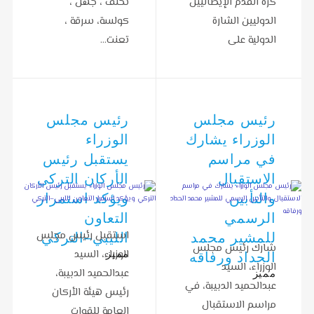
كرة القدم الإيطاليين
تخلف ، جهل ،
الدوليين الشارة
كولسة، سرقة ،
الدولية على
تعنت…
قمصانهم…
رئيس مجلس
رئيس مجلس
الوزراء يشارك
الوزراء
في مراسم
يستقبل رئيس
الاستقبال
الأركان التركي
والتأبين
ويؤكد استمرار
الرسمي
التعاون
استقبل رئيس مجلس
للمشير محمد
الليبي–التركي
شارك رئيس مجلس
الوزراء، السيد
مميز
الحداد ورفاقه
الوزراء، السيد
عبدالحميد الدبيبة،
مميز
عبدالحميد الدبيبة، في
رئيس هيئة الأركان
مراسم الاستقبال
العامة للقوات