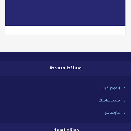
read more
وسائط متعددة
إنفوجرافيك
فيديوجرافيك
كاريكاتير
مواقع تهمك