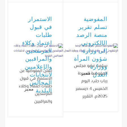
الأصوات التي…
الثانية بمحكمة…
المفوضية
الاستمرار
تسلم تقرير
في قبول
منصة الرصد
طلبات
الإلكتروني
اعتماد وكلاء
إلى وزارة
المرشحين
شؤون المرأة
والمراقبين
سلمت عضو مجلس
ووزارة
والإعلاميين
تُعلن المفوضية عن
المفوضية السيدة
مميز
العدل
لانتخابات
الاستمرار في قبول
رباب حلب، اليوم
المجالس
طلبات اعتماد وكلاء
الخميس 4 ديسمبر
مميز
البلدية
المرشحين
2025م، التقرير
والمراقبين
نصف السنوي
والإعلاميين
لمنصة الرصد…
لانتخابات المجالس
البلدية (المجموعة