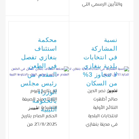
والتأبين الرسمي التي
المسلحة التركية،
أُقيمت في مقر وزارة…
الفريق أول سلجوق…
نسبة
محكمة
المشاركة
استئناف
في انتخابات
بنغازي تفصل
بلدية بنغازي
في الطعن
لا تتجاوز 3%
المقدم من
من السكان
رئيس مجلس
مميز
تقرير/ نصر الدين
تم بتاريخ اليوم
الوزراء
صالح أظهرت
الثلاثاء منح الصيغة
بالحكومة
النتائج الأولية
التنفيذية على
مميز
الليبية
لانتخابات البلدية
الحكم الصادر بتاريخ
في مدينة بنغازي
27/11/2025 من
أن إجمالي عدد
الدائرة الإدارية