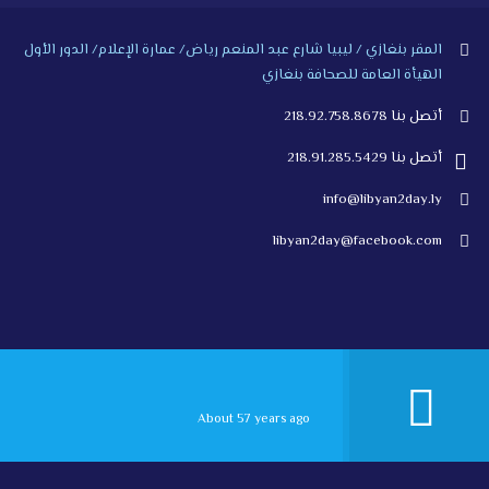
المقر بنغازي / ليبيا شارع عبد المنعم رياض/ عمارة الإعلام/ الدور الأول
الهيأة العامة للصحافة بنغازي
أتصل بنا 218.92.758.8678
أتصل بنا 218.91.285.5429
info@libyan2day.ly
libyan2day@facebook.com
About 57 years ago