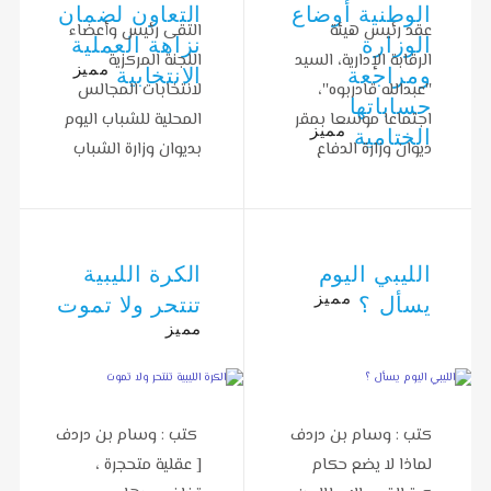
الوطنية أوضاع
التعاون لضمان
عقد رئيس هيئة
التقى رئيس وأعضاء
الوزارة
نزاهة العملية
الرقابة الإدارية، السيد
اللجنة المركزية
مميز
ومراجعة
الانتخابية
''عبدالله قادربوه''،
لانتخابات المجالس
حساباتها
اجتماعا موسعا بمقر
المحلية للشباب اليوم
مميز
الختامية
ديوان وزارة الدفاع
بديوان وزارة الشباب
بالعاصمة طرابلس،
بالسادة ممثلي
مع…
المفوضية العليا…
الليبي اليوم
الكرة الليبية
مميز
يسأل ؟
تنتحر ولا تموت
مميز
كتب : وسام بن دردف
كتب : وسام بن دردف
لماذا لا يضع حكام
[ عقلية متحجرة ،