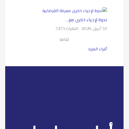
ندوة لإحياء ذكرى مع…
30 أبريل 2026
النقرات:
3233
ثقافة
أقراء المزيد
المقر بنغازي / ليبيا شارع عبد المنعم رياض/ عمارة
الإعلام/ الدور الأول الهيأة العامة للصحافة بنغازي