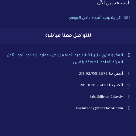
المستخدمين الآن
682 زائر، ولايوجد أعضاء داخل الموقع
للتواصل معنا مباشرة
المقر بنغازي / ليبيا شارع عبد المنعم رياض/ عمارة الإعلام/ الدور الأول
الهيأة العامة للصحافة بنغازي
أتصل بنا 218.92.758.8678
أتصل بنا 218.91.285.5429
info@libyan2day.ly
libyan2day@facebook.com