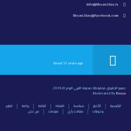
info@libyan2day.ly
libyan2day@facebook.com
About 57 years ago
جميع الحقوق محفوظة صحيفة الليبي اليوم © 2026.
Moderated By
Rouya.
الرئيسية
الأخبار
سياسة
اقتصاد
ثقافة
رياضة
تقارير
وحوارات
مقالات رأي
منوعات
من نحن