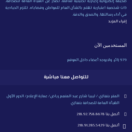
صحيفة إلكترونية إخبارية تحليلية شاملة، تصدر عن الهيأة العامة للصحافة،
ذات شخصية اعتبارية تهتم بالشأن العام للمواطن وقضاياه، تلتزم الحيادية
في أداء رسالتها، والصدق والدقة.
إقراء المزيد
المستخدمين الآن
979 زائر، ولايوجد أعضاء داخل الموقع
للتواصل معنا مباشرة
المقر بنغازي / ليبيا شارع عبد المنعم رياض/ عمارة الإعلام/ الدور الأول
الهيأة العامة للصحافة بنغازي
أتصل بنا 218.92.758.8678
أتصل بنا 218.91.285.5429