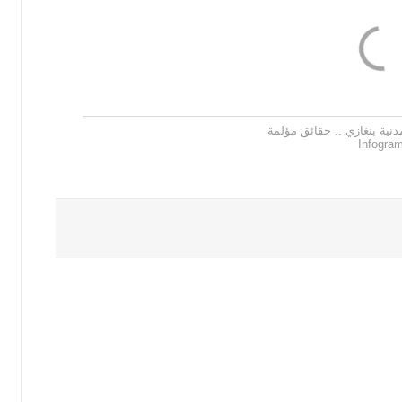
دنية بنغازي .. حقائق مؤلمة
Infogra