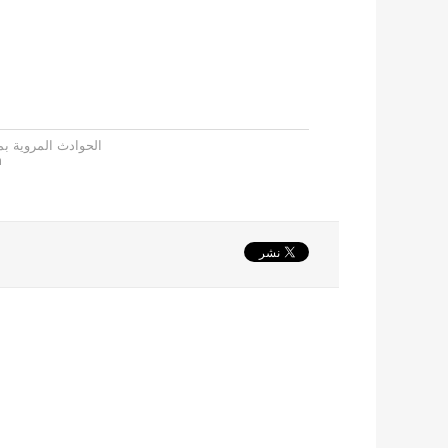
الحوادث المروية بم
m