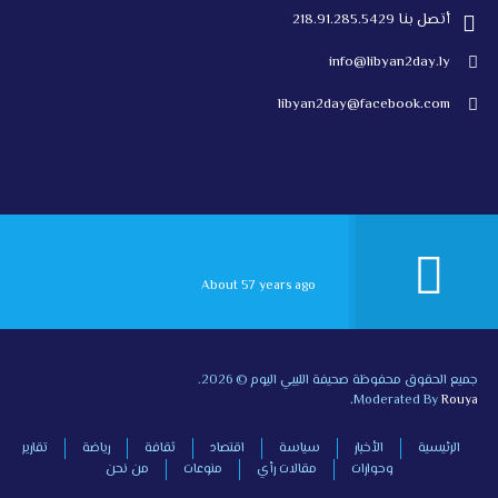
أتصل بنا 218.91.285.5429
info@libyan2day.ly
libyan2day@facebook.com
About 57 years ago
جميع الحقوق محفوظة صحيفة الليبي اليوم © 2026.
Moderated By
Rouya.
الرئيسية
الأخبار
سياسة
اقتصاد
ثقافة
رياضة
تقارير
وحوارات
مقالات رأي
منوعات
من نحن