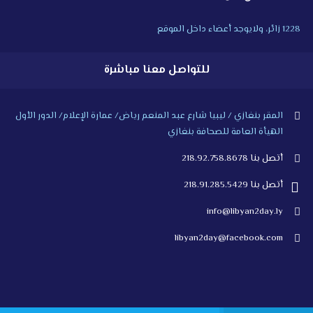
1228 زائر، ولايوجد أعضاء داخل الموقع
للتواصل معنا مباشرة
المقر بنغازي / ليبيا شارع عبد المنعم رياض/ عمارة الإعلام/ الدور الأول
الهيأة العامة للصحافة بنغازي
أتصل بنا 218.92.758.8678
أتصل بنا 218.91.285.5429
info@libyan2day.ly
libyan2day@facebook.com