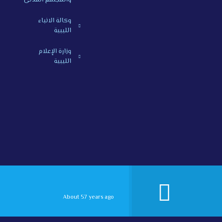
والمجتمع المدنى
وكالة الانباء
الليبية
وزارة الإعلام
الليبية
About 57 years ago