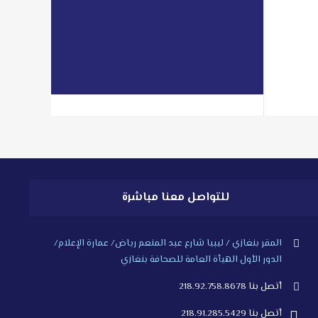
libyan2day@facebook.com
read more
للتواصل معنا مباشرة
المقر بنغازي / ليبيا شارع عبد المنعم رياض/ عمارة الإعلام/
الدور الأول الهيأة العامة للصحافة بنغازي
أتصل بنا 218.92.758.8678
أتصل بنا 218.91.285.5429