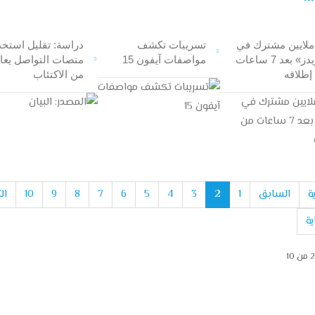
1 ملايين مشترك في
تسريبات تكشف
دراسة: تقليل استخد
«ثريدز» بعد 7 ساعات
مواصفات آيفون 15
منصات التواصل يعا
إطلاقه
من الاكتئاب
ية
السابق
1
2
3
4
5
6
7
8
9
10
ال
ية