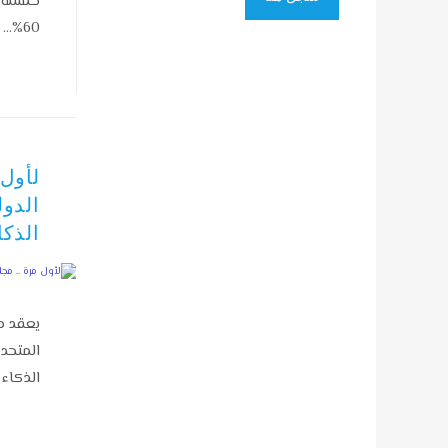
خمسة م
60%…
لأول
الدو
الذك
يعقد م
المتحد
الذكاء