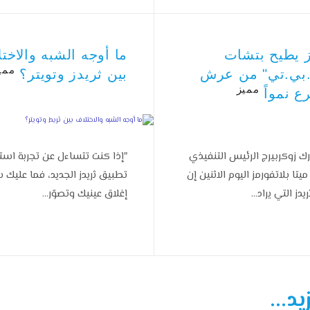
ز يطيح بتشات
ما أوجه الشبه والاخت
ممي
بي.تي" من عرش
بين ثريدز وتويتر؟
مميز
ع نمواً
ك زوكربيرج الرئيس التنفيذي
"إذا كنت تتساءل عن تجربة است
يتا بلاتفورمز اليوم الاثنين إن
تطبيق ثريدز الجديد، فما عليك
يدز التي يراد…
إغلاق عينيك وتصوّر…
يد...