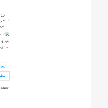
0
من 
البدا
النها
الصفحة 2 من 10