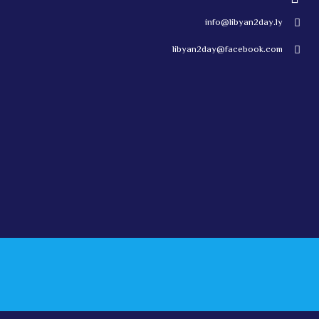
info@libyan2day.ly
libyan2day@facebook.com