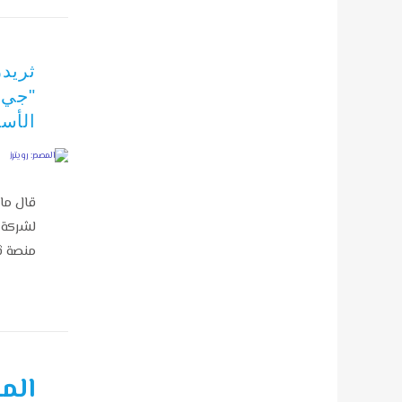
ثريد
"جي.
الأسر
قال مار
لشركة م
منصة ثر
المز