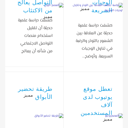
الوجبات
التواصل يعالج
مميز
السريعة
من الاكتئاب
مميز
كشفت دراسة علمية
كشفت دراسة علمية
حديثة أن تقليل
حديثة عن العلاقة بين
استخدام منصات
الشعور بالتوتر والرغبة
التواصل الاجتماعي
في تناول الوجبات
من شأنه أن يعالج
السريعة. وأوضح…
من…
تعطل موقع
طريقة تحضير
مميز
يوتيوب لدى
الأبواق
آلاف
المستخدمين
مميز