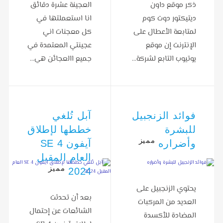
ذكر موقع داون
العجينة عشرة دقائق
ديتيكتور دوت كوم
انا استعملتها في
لمتابعة الأعطال على
كل معجنات اني
الإنترنت إن موقع
عجينتي المعتمدة في
يوتيوب التابع لشركة…
جميع االعجائن هي…
فوائد الزنجبيل
آبل تُلغي
للبشرة
خططها لإطلاق
مميز
وأضراره
آيفون SE 4
العام المقبل
مميز
2024
يحتوي الزنجبيل على
بعد أن تحدثت
العديد من المركبات
الشائعات عن إحتمال
المضادة للأكسدة