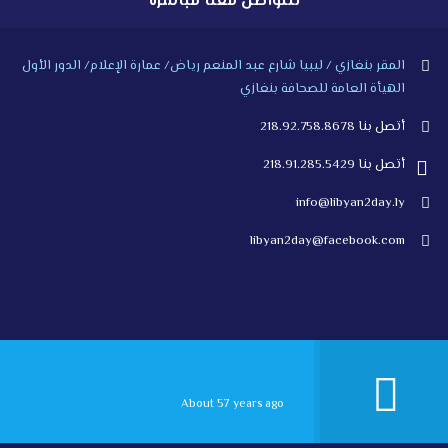
للتواصل معنا مباشرة
المقر بنغازي / ليبيا شارع عبد المنعم رياض/ عمارة الإعلام/ الدور الأول
الهيأة العامة للصحافة بنغازي
أتصل بنا 218.92.758.8678
أتصل بنا 218.91.285.5429
info@libyan2day.ly
libyan2day@facebook.com
About 57 years ago