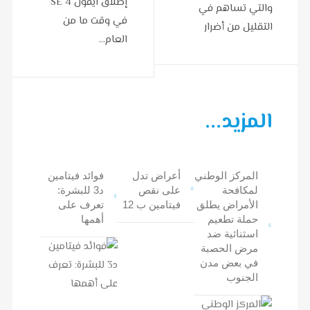
إطلاق آيفون SE 4
والتي تساهم في
في وقت ما من
التقليل من أضرار
العام…
الإجهاد…
المزيد...
المركز الوطني
أعراض تدل
فوائد فيتامين
لمكافحة
على نقص
د3 للبشرة:
الأمراض يطلق
فيتامين ب 12
تعرف على
حملة تطعيم
أهمها
اسثنائية ضد
مرض الحصبة
في بعض مدن
الجنوب