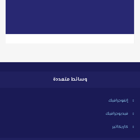
read more
وسائط متعددة
إنفوجرافيك
فيديوجرافيك
كاريكاتير