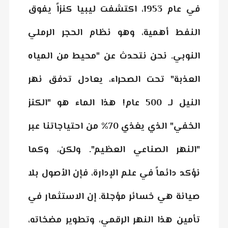
في عام 1953، اكتشفت ليبيا كنزاً يفوق
النفط أهمية، وهو
نظام الحجر الرملي
النوبي
. نحن نتحدث عن "محيط من المياه
العذبة" تحت الصحراء، يعادل تدفق نهر
النيل لـ 500 عام! هذا الماء هو "الكنز
الخفي" الذي يغذي 70% من احتياجاتنا عبر
"النهر الصناعي العظيم". ولكن، وكما
نؤكد دائماً في علم الإدارة، فإن الأصول بلا
صيانة هي خسائر مؤجلة. إن الاستثمار في
تأمين هذا النهر الرقمي، وتطوير مضخاته،