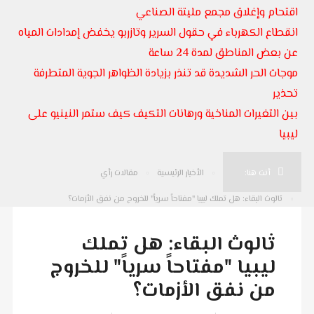
اقتحام وإغلاق مجمع مليتة الصناعي
انقطاع الكهرباء في حقول السرير وتازربو يخفض إمدادات المياه
عن بعض المناطق لمدة 24 ساعة
موجات الحر الشديدة قد تنذر بزيادة الظواهر الجوية المتطرفة
تحذير
بين التغيرات المناخية ورهانات التكيف كيف ستمر النينيو على
ليبيا
أنت هنا:
الأخبار الرئيسية
مقالات رأي
ثالوث البقاء: هل تملك ليبيا "مفتاحاً سرياً" للخروج من نفق الأزمات؟
ثالوث البقاء: هل تملك
ليبيا "مفتاحاً سرياً" للخروج
من نفق الأزمات؟