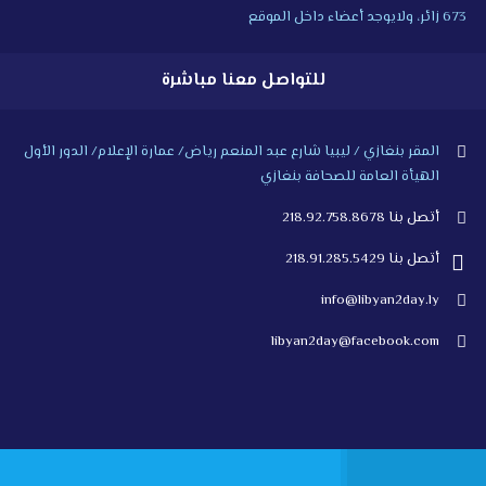
673 زائر، ولايوجد أعضاء داخل الموقع
للتواصل معنا مباشرة
المقر بنغازي / ليبيا شارع عبد المنعم رياض/ عمارة الإعلام/ الدور الأول
الهيأة العامة للصحافة بنغازي
أتصل بنا 218.92.758.8678
أتصل بنا 218.91.285.5429
info@libyan2day.ly
libyan2day@facebook.com