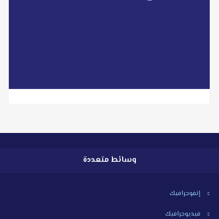
info@libyan2day.ly
libyan2day@facebook.com
read more
وسائط متعددة
إنفوجرافيك
فيديوجرافيك