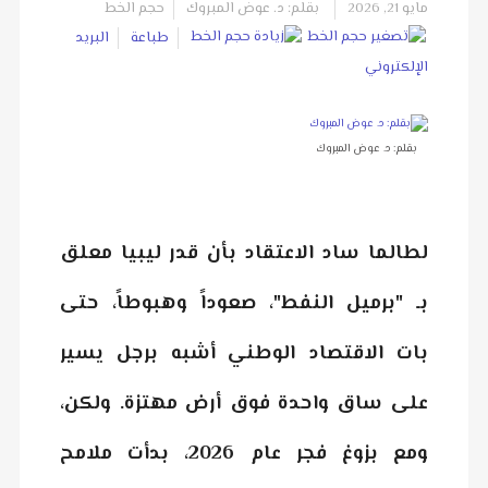
مايو 21, 2026
بقلم: د. عوض المبروك
حجم الخط
طباعة
البريد
الإلكتروني
بقلم: د. عوض المبروك
لطالما ساد الاعتقاد بأن قدر ليبيا معلق
بـ "برميل النفط"، صعوداً وهبوطاً، حتى
بات الاقتصاد الوطني أشبه برجل يسير
على ساق واحدة فوق أرض مهتزة. ولكن،
ومع بزوغ فجر عام 2026، بدأت ملامح