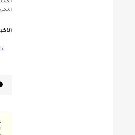
المسلح
رسمي ع
الأخب
انط
ال
ا