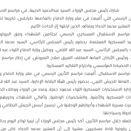
شارك رئيس مجلس الوزراء، السيد عبدالحميد الدبيبة، في مراسم الاس
ين الرسمي التي أُقيمت في مقر وزارة الدفاع بالعاصمة طرابلس، تكريما ل
لمشير محمد الحداد ورفاقه، الذين ارتقوا إثر الحادث الأليم.
مراسم الاستقبال العسكري الرسمي لجثامين الشهداء وفق البروتوك
ليد العسكرية المعتمدة، بحضور رئيس المجلس الرئاسي، السيد محمد ال
 بالمجلس الرئاسي، السيد عبد الله اللافي، ووكيل وزارة الدفاع اللواء عبد 
، ورئيس الأركان العامة المكلف الفريق صلاح النمروش، في إطار مراسم 
لانضباط المؤسسي واحترام التقاليد العسكرية.
راسم الاستقبال، أُقيمت مراسم التأبين الرسمي في مقر وزارة الدفاع و
 العامة للجيش الليبي، بحضور رئيس هيئة الرقابة الإدارية، السيد عبد الله قا
دارة الاستخبارات العسكرية اللواء محمود حمزة، وعدد من الوزراء ووكلاء ال
دات العسكرية والأمنية، والشخصيات الوطنية، وأهالي الشهداء وذويهم
رت مسيرة الشهداء وأدوارهم الوطنية في ترسيخ أسس الجيش النظامي و
لدولة وسيادتها.
ته خلال مراسم التأبين، أكد رئيس مجلس الوزراء أن ليبيا تودّع اليوم رجا
 يكونوا قادة عسكريين، مشيرا إلى أن المشير محمد الحداد كان من 