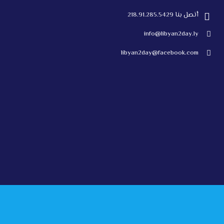
أتصل بنا 218.91.285.5429
info@libyan2day.ly
libyan2day@facebook.com