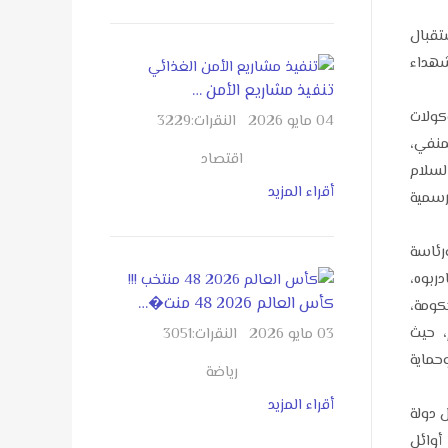
تقبال
شهداء
تنفيذ مشاريع الأمن …
ولات
04 مايو 2026
النقرات:
3229
منفي،
اقتصاد
السلام
أقراء المزيد
رسمية
رئاسة
دربوه،
كأس العالم 2026 48 منت�…
حكومة،
، حيث
03 مايو 2026
النقرات:
3051
حماية
رياضة
أقراء المزيد
ل دولة
أوائل