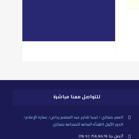
libyan2day@facebook.com
read more
للتواصل معنا مباشرة
المقر بنغازي / ليبيا شارع عبد المنعم رياض/ عمارة الإعلام/
الدور الأول الهيأة العامة للصحافة بنغازي
أتصل بنا 218.92.758.8678