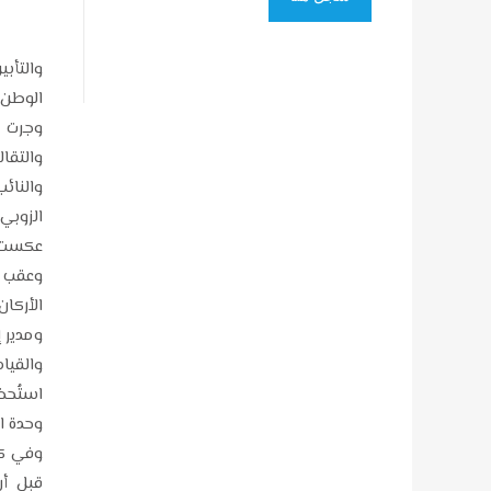
والتأب
الوطن ا
وجرت 
والتقا
والنائب
الزوبي
عكست ا
وعقب م
الأركان
ومدير إ
والقيا
استُحض
وحدة ا
وفي كلم
قبل أن