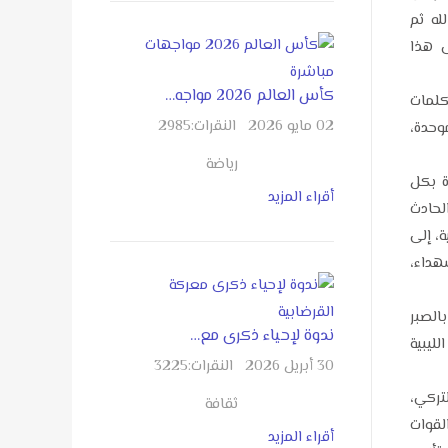
له ثم
ى هذا
كأس العالم 2026 مواجه…
كلمات
02 مايو 2026
النقرات:
2985
وحدة،
رياضة
ة بكل
أقراء المزيد
لحادث
، إلى
هداء،
الصبر
ندوة لإحياء ذكرى مع…
ليبية
30 أبريل 2026
النقرات:
3225
تركي،
ثقافة
لقوات
أقراء المزيد