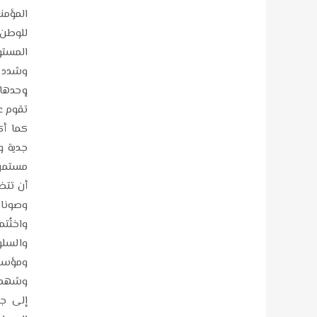
المؤمن
للوطن،
المستو
وشدد ر
وحدها،
تقوم ع
كما أك
جدية و
مستمرة
أن تتض
وصونا ل
واختُت
والسلو
ومؤسس
وشهدت 
إلى جا