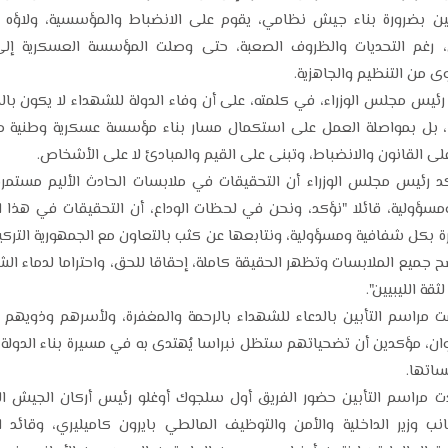
ين بضرورة بناء جيش نظامي، يقوم على الانضباط والمؤسسية، ولاؤه ل
 رغم التحديات والظروف الصعبة، حتى وصلت المؤسسة العسكرية إل
ى من التنظيم والجاهزية.
ئيس مجلس الوزراء، في كلمته، على أن وفاء الدولة للشهداء لا يكون بال
 بل بمواصلة العمل على استكمال مسار بناء مؤسسة عسكرية وطنية م
لى القانون والانضباط، وتبنى على القيم والمبادئ لا على الأشخاص.
د رئيس مجلس الوزراء أن التحقيقات في ملابسات الحادث الأليم مستمر
مسؤولية، قائلا "نؤكد، ونحن في لحظات الوداع، أن التحقيقات في هذا ا
 بكل شفافية ومسؤولية، ونتابعها عن كثب بالتعاون مع الجمهورية التركية
ح جميع الملابسات وتظهر الحقيقة كاملة، إحقاقا للحق، واحتراما لدماء الش
ثقة الليبيين".
مت مراسم التأبين بالدعاء للشهداء بالرحمة والمغفرة، ولأسرهم وذويهم ب
ان، مؤكدين أن تضحياتهم ستظل نبراسا يُهتدى به في مسيرة بناء الدولة ال
اتها.
مراسم التأبين حضور الفريق أول سلجوك أوغلو رئيس أركان الجيش ال
نب وزير الداخلية والأمن والتوظيف المالطي بايرون كاميليري، وقائد ا