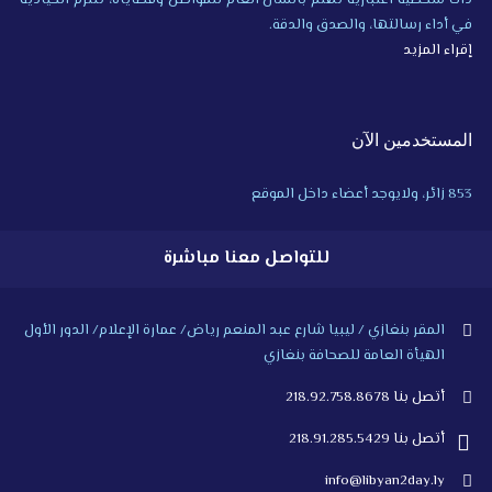
ذات شخصية اعتبارية تهتم بالشأن العام للمواطن وقضاياه، تلتزم الحيادية
في أداء رسالتها، والصدق والدقة.
إقراء المزيد
المستخدمين الآن
853 زائر، ولايوجد أعضاء داخل الموقع
للتواصل معنا مباشرة
المقر بنغازي / ليبيا شارع عبد المنعم رياض/ عمارة الإعلام/ الدور الأول
الهيأة العامة للصحافة بنغازي
أتصل بنا 218.92.758.8678
أتصل بنا 218.91.285.5429
info@libyan2day.ly