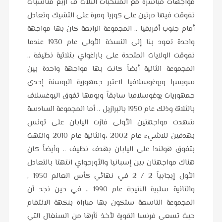
مواجهات مباشرة مع المنتخبات الثلاث ف أربع مناسبات
تفوقت فيها مرتين على كوريا ومرة على التشيك وتعادل
أمام جنوب أفريقيا .. المجموعة الرابعة كان بها مواجهة
واحدة تعود بنا إلى النسخة الأولى عام 1930 عندما
تفوقت الولايات المتحدة على باراغواي بثلاثية نظيفة ..
المجموعة الثانية أيضاً كانت بها مواجهة واحدة بين
سويسرا ويوغوسلافيا لاعتبر جمهورية البوسنة إحدى
جمهوريات يوغوسلافيا سابقاً ويومها تفوق اليوغسلاف
بالثلاثة وذلك عام 1950 بالبرازيل .. أما المجموعة السادسة
شهدت مواجهتين الأولى فازت اليابان على تونس
بهدفين للاشيء عام 2002 ،والثانية عام 2010 وانتهت
بتفوق هولندا على اليابان بهدف نظيف .. وأيضاً كان
هناك مواجهتان بين إسبانيا والأورجواي انتهتا بالتعادل
الأول إيجابياً 2 / 2 في نهائي كأس العالم 1950 ,
والثانية سلبية النتيجة عام 1990 .. في حين نجد أن
المجموعة التاسعة ستكون بها مباراة بنكهة الانتقام
حيث تسعى فرنسا القوية لأخذ ثأرها من السنغال التي