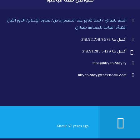
للتواصل معنا مباشرة
المقر بنغازي / ليبيا شارع عبد المنعم رياض/ عمارة الإعلام/ الدور الأول
الهيأة العامة للصحافة بنغازي
أتصل بنا 218.92.758.8678
أتصل بنا 218.91.285.5429
info@libyan2day.ly
libyan2day@facebook.com
About 57 years ago