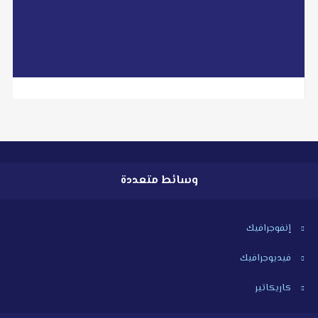
read more
وسائط متعددة
إنفوجرافيك
فيديوجرافيك
كاريكاتير