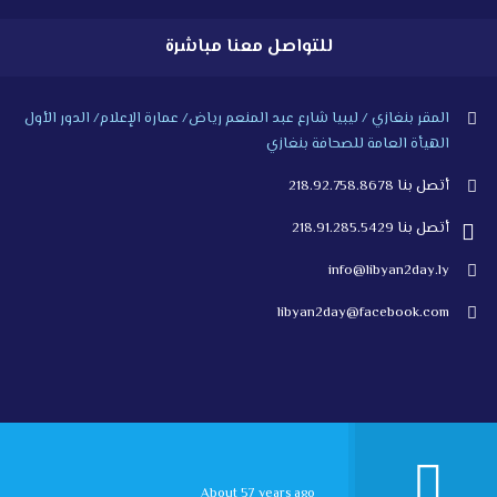
للتواصل معنا مباشرة
المقر بنغازي / ليبيا شارع عبد المنعم رياض/ عمارة الإعلام/ الدور الأول
الهيأة العامة للصحافة بنغازي
أتصل بنا 218.92.758.8678
أتصل بنا 218.91.285.5429
info@libyan2day.ly
libyan2day@facebook.com
About 57 years ago