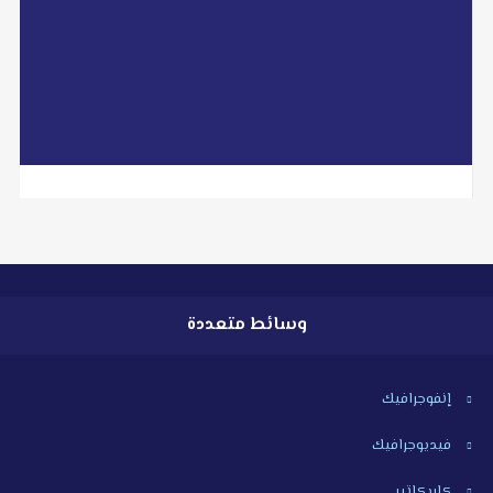
libyan2day@facebook.com
read more
وسائط متعددة
إنفوجرافيك
فيديوجرافيك
كاريكاتير