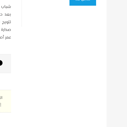
عمر أصب
ال
إ