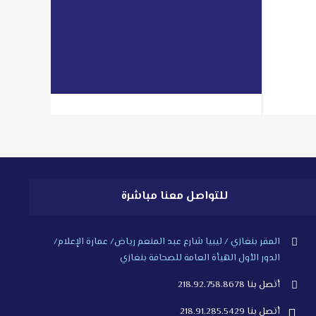
libyan2day@facebook.com
read more
للتواصل معنا مباشرة
المقر بنغازي / ليبيا شارع عبد المنعم رياض/ عمارة الإعلام/
الدور الأول الهيأة العامة للصحافة بنغازي
أتصل بنا 218.92.758.8678
أتصل بنا 218.91.285.5429