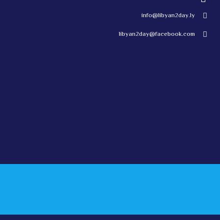
info@libyan2day.ly
libyan2day@facebook.com