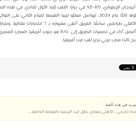
شباب أبيدجان الإيفواري 105–92 في برايا. اللقب يُعد الأول للنادي في هذه
بعد حلوله ثالثًا عام 2024، ليواصل ممثلو ليبيا الهيمنة للعام الثاني على الت
تتويج الأهلي طرابلس سابقًا. الفريق أنهى مشواره بـ 7 انتصارات متت
صدارة أفضل أداء في تصفيات الطريق إلى BAL مع جنوب أفريقيا. المدرب
ح ثالث مدرب عربي يحرز لقب غرب أفريقيا.
مزيد في هذه الفئة :
نجاز تاريخي… الأهلي بنغازي بطل غرب أفريقيا بالعلامة الكاملة »