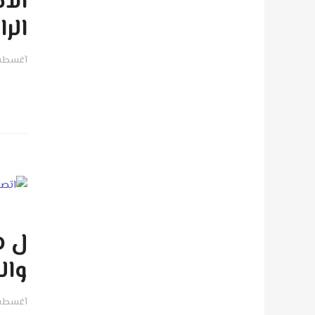
الا
الر
آغسطس 06, 
ل ه
وال
آغسطس 06, 