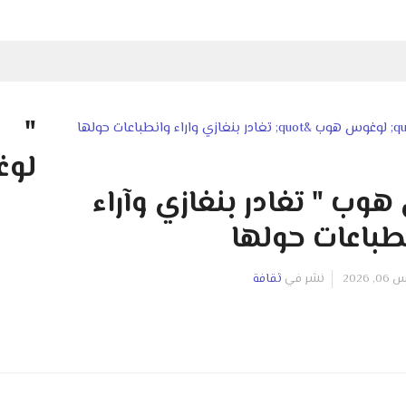
"
لوغ
وب " تغادر بنغازي وآراء
طباعات حولها
2026
نشر في
ثقافة