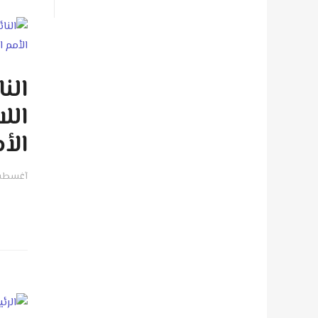
الن
الل
الأ
آغسطس 06, 