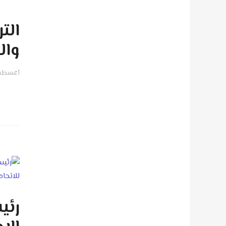
الت
وال
آغسطس 06, 
رئي