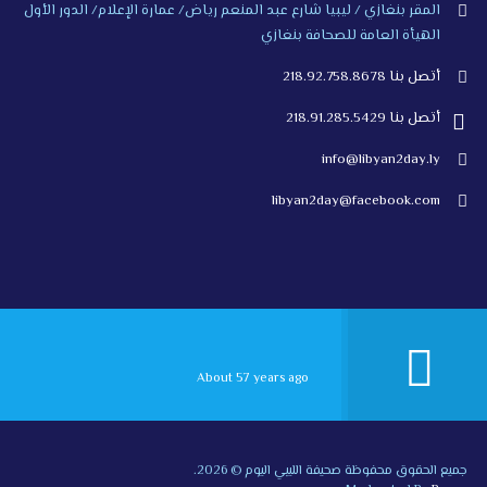
المقر بنغازي / ليبيا شارع عبد المنعم رياض/ عمارة الإعلام/ الدور الأول
الهيأة العامة للصحافة بنغازي
أتصل بنا 218.92.758.8678
أتصل بنا 218.91.285.5429
info@libyan2day.ly
libyan2day@facebook.com
About 57 years ago
جميع الحقوق محفوظة صحيفة الليبي اليوم © 2026.