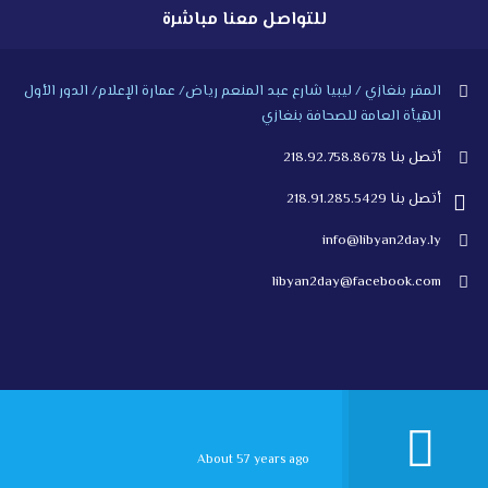
للتواصل معنا مباشرة
المقر بنغازي / ليبيا شارع عبد المنعم رياض/ عمارة الإعلام/ الدور الأول
الهيأة العامة للصحافة بنغازي
أتصل بنا 218.92.758.8678
أتصل بنا 218.91.285.5429
info@libyan2day.ly
libyan2day@facebook.com
About 57 years ago