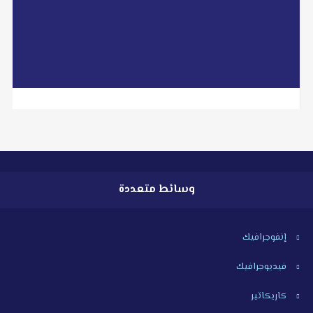
read more
وسائط متعددة
إنفوجرافيك
فيديوجرافيك
كاريكاتير