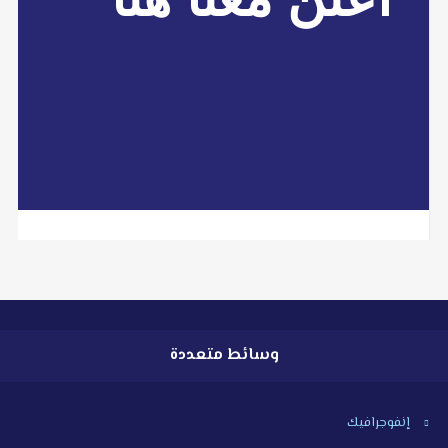
+218.91.285.5429
info@libyan2day.ly
libyan2day@facebook.com
read more
وسائط متعددة
إنفوجرافيك