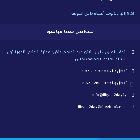
828 زائر، ولايوجد أعضاء داخل الموقع
للتواصل معنا مباشرة
المقر بنغازي / ليبيا شارع عبد المنعم رياض/ عمارة الإعلام/ الدور الأول
الهيأة العامة للصحافة بنغازي
أتصل بنا 218.92.758.8678
أتصل بنا 218.91.285.5429
info@libyan2day.ly
libyan2day@facebook.com